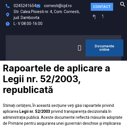
0245241654
cornesti@cjd.ro
CONTACT
Str. Calea Ploiesti nr. 4, Com. Cornesti,
jud. Dambovita
L- V 08:00-16:00
Documente
MONITORUL
online
FO
OFICIAL LOCAL
Rapoartele de aplicare a
Legii nr. 52/2003,
republicată
Stimați cetățeni, În această secțiune veți găsi rapoartele privind
aplicarea
Legii nr. 52/2003
privind transparența decizională în
administrația publică. Aceste documente reflectă măsurile adoptate
de Primărie pentru asigurarea unei guvernări deschise și implicarea