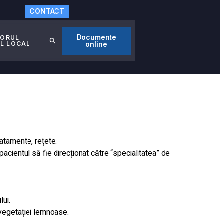
CONTACT
Documente
TORUL
AL LOCAL
online
ratamente, rețete.
acientul să fie direcționat către “specialitatea” de
lui.
 vegetației lemnoase.