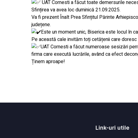
UAT Cornesti a făcut toate demersurile necesar
Sfințirea va avea loc duminică 21.09.2025.
Va fi prezent Înalt Prea Sfințitul Părinte Arhiepiscop
județene.
Este un moment unic, Biserica este locul în c
Pe această cale invităm toți cetățenii care doresc 
UAT Cornesti a făcut numeroase sesizări pentr
firma care execută lucrările, având ca efect decong
Ținem aproape!
Link-uri utile