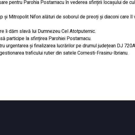
e pentru Parohia Postarnacu în vederea sfințirii locașului de cul
 și Mitropolit Nifon alături de soborul de preoți și diaconi care îl v
are îi dăm slavă lui Dumnezeu Cel Atotputernic.
să participe la sfințirea Parohiei Postarnacu.
u urgentarea și finalizarea lucrărilor pe drumul județean DJ 720A
estionarea traficului rutier din satele Cornesti-Frasinu-Ibrianu.