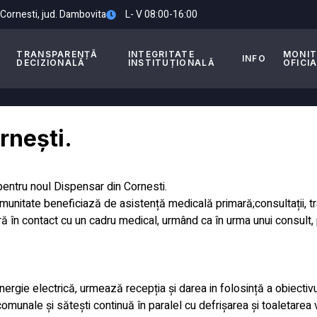
. Cornesti, jud. Dambovita
L- V 08:00-16:00
TRANSPARENȚĂ
INTEGRITATE
MONI
INFO
DECIZIONALĂ
INSTITUȚIONALĂ
OFICI
rnești.
 pentru noul Dispensar din Cornesti.
omunitate beneficiază de asistență medicală primară;consultații, t
ră în contact cu un cadru medical, urmând ca în urma unui consult, p
nergie electrică, urmează recepția și darea in folosință a obiectivu
omunale și sătești continuă în paralel cu defrișarea și toaletarea