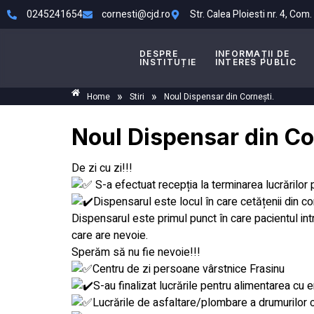
0245241654
cornesti@cjd.ro
Str. Calea Ploiesti nr. 4, Com
DESPRE
INFORMAȚII DE
INSTITUȚIE
INTERES PUBLIC
»
»
Home
Stiri
Noul Dispensar din Cornești.
Noul Dispensar din Co
De zi cu zi!!!
S-a efectuat recepția la terminarea lucrărilor
Dispensarul este locul în care cetățenii din c
Dispensarul este primul punct în care pacientul int
care are nevoie.
Sperăm să nu fie nevoie!!!
Centru de zi persoane vârstnice Frasinu
S-au finalizat lucrările pentru alimentarea cu e
Lucrările de asfaltare/plombare a drumurilor c