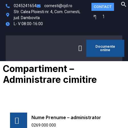
0245241654
cornesti@cjd.ro
CONTACT
Str. Calea Ploiesti nr. 4, Com. Cornesti,
jud. Dambovita
L- V 08:00-16:00
Documente
MONITORUL
online
FO
OFICIAL LOCAL
Compartiment –
Administrare cimitire
Nume Prenume – administrator
0269 000 000