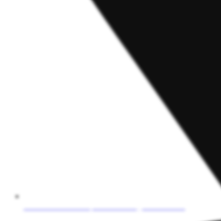
Str. Calea Ploiesti nr. 4, Com. Cornesti, jud. Dambovita