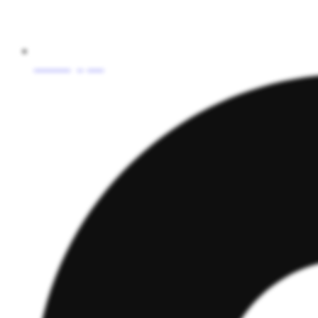
cornesti@cjd.ro