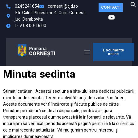
0245241654
cornesti@cjd.ro
CONTACT
Str. Calea Ploiesti nr. 4, Com. Cornesti,
jud. Dambovita
L- V 08:00-16:00
Documente
online
Minuta sedinta
Stimați cetățeni, Această secțiune a site-ului este dedicată publicării
minutelor de sedinta aferente activităților și deciziilor Primăriei.
Aceste documente vor fi încărcate și făcute publice de către
Primărie pe măsură ce devin disponibile, pentru a asigura
transparența și accesul dumneavoastră la informațiile relevante. Vă
încurajăm să verificați periodic această pagină pentru a fi la curent cu
cele mai recente actualizări. Vă mulțumim pentru interesul și
implicarea dumneavoastră!