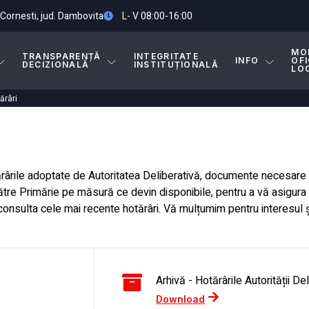
. Cornesti, jud. Dambovita
L- V 08:00-16:00
MO
TRANSPARENȚĂ
INTEGRITATE
INFO
OFI
DECIZIONALĂ
INSTITUȚIONALĂ
LO
ărâri
tărârile adoptate de Autoritatea Deliberativă, documente necesare 
către Primărie pe măsură ce devin disponibile, pentru a vă asigura a
consulta cele mai recente hotărâri. Vă mulțumim pentru interesul
Arhivă - Hotărârile Autorității D
Download