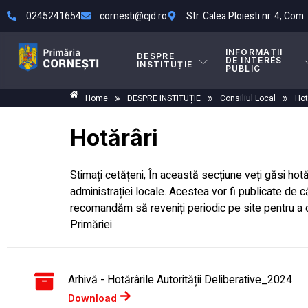
0245241654
cornesti@cjd.ro
Str. Calea Ploiesti nr. 4, Com
INFORMAȚII
DESPRE
DE INTERES
INSTITUȚIE
PUBLIC
»
»
»
Home
DESPRE INSTITUȚIE
Consiliul Local
Hot
Hotărâri
Stimați cetățeni, În această secțiune veți găsi ho
administrației locale. Acestea vor fi publicate de 
recomandăm să reveniți periodic pe site pentru a 
Primăriei
Arhivă - Hotărârile Autorității Deliberative_2024
Download