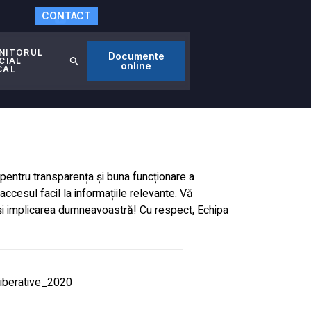
CONTACT
NITORUL
Documente
CIAL
online
CAL
pentru transparența și buna funcționare a
ccesul facil la informațiile relevante. Vă
 și implicarea dumneavoastră! Cu respect, Echipa
eliberative_2020