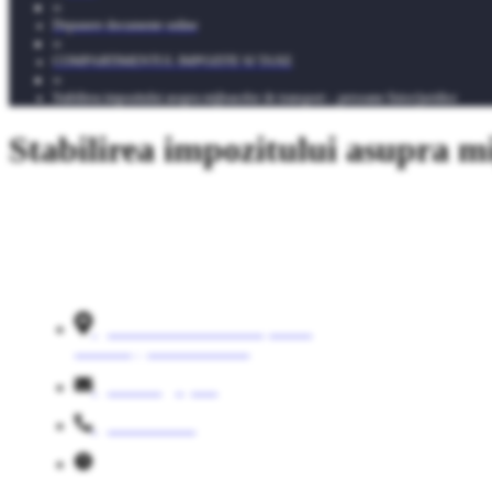
»
Depunere documente online
»
COMPARTIMENTUL IMPOZITE SI TAXE
»
Stabilirea impozitului asupra mijloacelor de transport – persoane fizice/juridice
Stabilirea impozitului asupra mi
Str. Calea Ploiesti nr. 4, Com.
Cornesti, jud. Dambovita
cornesti@cjd.ro
0245241654
L- V 08:00-16:00