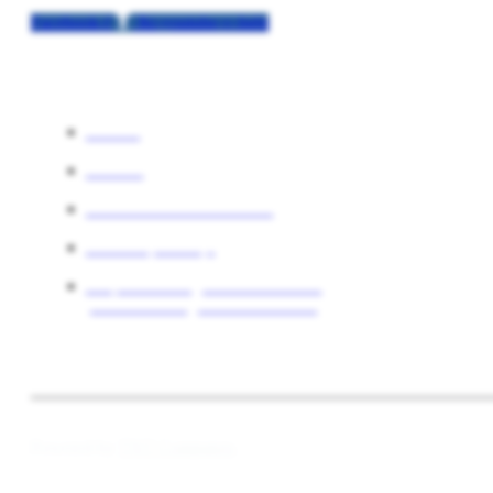
Facebook-f
Jki-youtube-v-light
Link-uri utile
Contact
Cookies
Politica de confidentialitate
Termeni și condiții
Răspunderea legală a utilizatorilor
platformelor digitale ale Primăriei
Powered by
TNT Computers