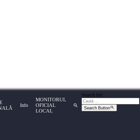
Search for:
MONITORUL
E
Info
OFICIAL
ONALĂ
Search Button
LOCAL