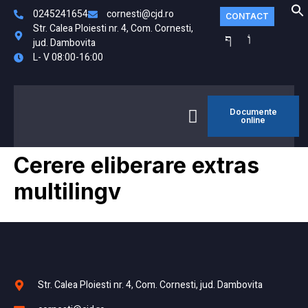
0245241654
cornesti@cjd.ro
CONTACT
Str. Calea Ploiesti nr. 4, Com. Cornesti,
jud. Dambovita
L- V 08:00-16:00
Documente
MONITORUL
online
FO
OFICIAL LOCAL
Cerere eliberare extras
multilingv
Str. Calea Ploiesti nr. 4, Com. Cornesti, jud. Dambovita