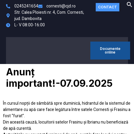
0245241654
cornesti@cjd.ro
CONTACT
Str. Calea Ploiesti nr. 4, Com. Cornesti,
jud. Dambovita
L- V 08:00-16:00
Documente
MONITORUL
online
FO
OFICIAL LOCAL
Anunț
important!-07.09.2025
În cursul nopții de sâmbătă spre duminică, hidrantul de la sistemul de
alimentare cu apă care face legătura între satele Cornesti și Frasinu a
fost “furat”.
Din această cauză, locuitorii satelor Frasinu și Ibrianu nu beneficiază
de apă curentă.