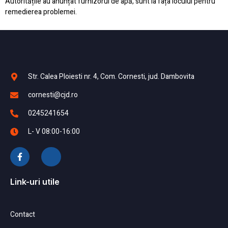
Autoritățile au anunțat furnizorul de apă, sunt la fața locului pentru
remedierea problemei.
Str. Calea Ploiesti nr. 4, Com. Cornesti, jud. Dambovita
cornesti@cjd.ro
0245241654
L- V 08:00-16:00
Link-uri utile
Contact